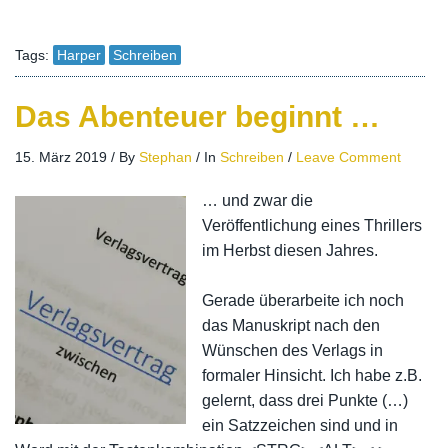
Tags:
Harper
Schreiben
Das Abenteuer beginnt …
15. März 2019
/
By
Stephan
/
In
Schreiben
/
Leave Comment
… und zwar die
Veröffentlichung eines Thrillers
im Herbst diesen Jahres.
Gerade überarbeite ich noch
das Manuskript nach den
Wünschen des Verlags in
formaler Hinsicht. Ich habe z.B.
gelernt, dass drei Punkte (…)
ein Satzzeichen sind und in