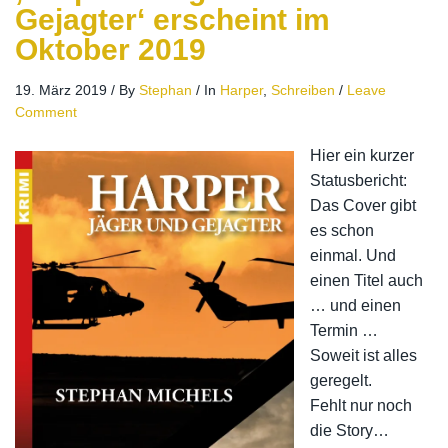
Gejagter‘ erscheint im
Oktober 2019
19. März 2019
/
By
Stephan
/
In
Harper
,
Schreiben
/
Leave
Comment
Hier ein kurzer
Statusbericht:
Das Cover gibt
es schon
einmal. Und
einen Titel auch
… und einen
Termin …
Soweit ist alles
geregelt.
Fehlt nur noch
die Story…