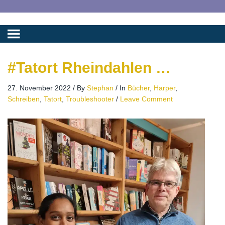
#Tatort Rheindahlen …
27. November 2022
/
By
Stephan
/
In
Bücher
,
Harper
,
Schreiben
,
Tatort
,
Troubleshooter
/
Leave Comment