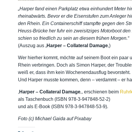
„Harper fand einen Parkplatz etwa einhundert Meter hi
rheinabwärts. Bevor er die Eisenstufen zum Anleger hin
den Rhein. Ein Containerschiff stampfte gegen den St
Heuss-Brücke her fuhr ein zweisitziges Motorboot den
schien so friedlich zu sein an diesem frühen Morgen.“
(Auszug aus
‚Harper – Collateral Damage
‚)
Wer hierher kommt, möchte auf seinem Boot ein paar
Rhein verbringen. Doch als Simon Harper, der Troubles
weiß er, dass ihm kein Wochenendausflug bevorsteht. Se
Und Harper musste kommen, denn – verdammt – er ha
‚
Harper – Collateral Damage
‚, erschienen beim
Ruhrk
als Taschenbuch (ISBN 978-3-947848-52-2)
und als E-Book (ISBN 978-3-947848-53-9).
Foto (c) Michael Gaida auf Pixabay