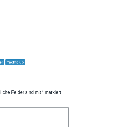
er
Yachtclub
rliche Felder sind mit
*
markiert