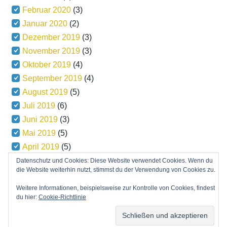
Februar 2020
(3)
Januar 2020
(2)
Dezember 2019
(3)
November 2019
(3)
Oktober 2019
(4)
September 2019
(4)
August 2019
(5)
Juli 2019
(6)
Juni 2019
(3)
Mai 2019
(5)
April 2019
(5)
März 2019
(5)
Datenschutz und Cookies: Diese Website verwendet Cookies. Wenn du
die Website weiterhin nutzt, stimmst du der Verwendung von Cookies zu.
Weitere Informationen, beispielsweise zur Kontrolle von Cookies, findest
du hier:
Cookie-Richtlinie
Copyright © 2026
Powered by
and the
Minn Lite Theme
.