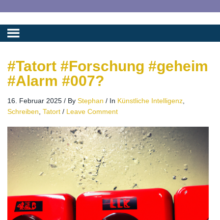
#Tatort #Forschung #geheim
#Alarm #007?
16. Februar 2025
/
By
Stephan
/
In
Künstliche Intelligenz
,
Schreiben
,
Tatort
/
Leave Comment