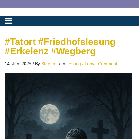
#Tatort #Friedhofslesung
#Erkelenz #Wegberg
14. Juni 2025
/
By
Stephan
/
In
Lesung
/
Leave Comment