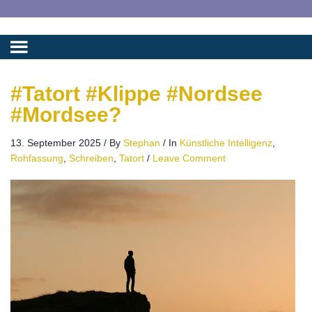
#Tatort #Klippe #Nordsee
#Mordsee?
13. September 2025
/
By
Stephan
/
In
Künstliche Intelligenz
,
Rohfassung
,
Schreiben
,
Tatort
/
Leave Comment