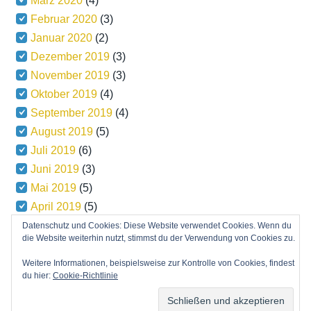
März 2020
(4)
Februar 2020
(3)
Januar 2020
(2)
Dezember 2019
(3)
November 2019
(3)
Oktober 2019
(4)
September 2019
(4)
August 2019
(5)
Juli 2019
(6)
Juni 2019
(3)
Mai 2019
(5)
April 2019
(5)
März 2019
(5)
Datenschutz und Cookies: Diese Website verwendet Cookies. Wenn du
die Website weiterhin nutzt, stimmst du der Verwendung von Cookies zu.
Weitere Informationen, beispielsweise zur Kontrolle von Cookies, findest
du hier:
Cookie-Richtlinie
Copyright © 2026
Powered by
and the
Minn Lite Theme
.